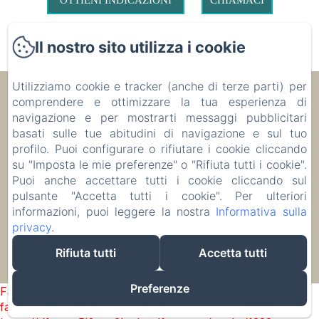
Il nostro sito utilizza i cookie
Utilizziamo cookie e tracker (anche di terze parti) per
Ecolodge Le Ravoraha
comprendere e ottimizzare la tua esperienza di
navigazione e per mostrarti messaggi pubblicitari
basati sulle tue abitudini di navigazione e sul tuo
00 261 32 40 513 90
profilo. Puoi configurare o rifiutare i cookie cliccando
su "Imposta le mie preferenze" o "Rifiuta tutti i cookie".
prenotare
Puoi anche accettare tutti i cookie cliccando sul
Alloggio
pulsante "Accetta tutti i cookie". Per ulteriori
informazioni, puoi leggere la nostra
Informativa sulla
privacy
.
Rifiuta tutti
Accetta tutti
EN
FR
IT
DE
ZH-CN
RU
PL
Funziona con Amenitiz
Preferenze
Failed to load BookingEngine/index: Loading chunk 1322
failed. (missing: