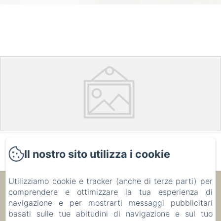
Il nostro sito utilizza i cookie
Utilizziamo cookie e tracker (anche di terze parti) per
Ecolodge Le Ravoraha
comprendere e ottimizzare la tua esperienza di
navigazione e per mostrarti messaggi pubblicitari
basati sulle tue abitudini di navigazione e sul tuo
00 261 32 40 513 90