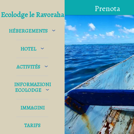
Prenota
Ecolodge le Ravoraha
HÉBERGEMENTS
HOTEL
ACTIVITÉS
INFORMAZIONI
ECOLODGE
IMMAGINI
TARIFS