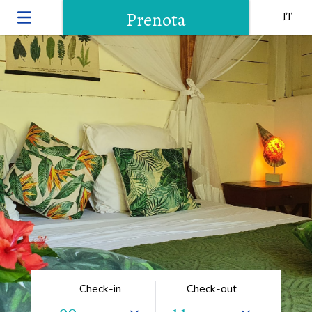
Prenota
IT
Check-in
Check-out