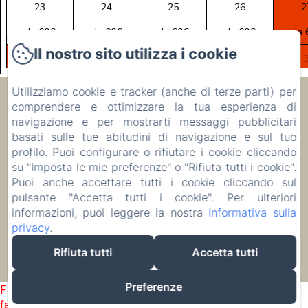
23
24
25
26
2
da 60€
da 60€
da 60€
da 60€
da 
Il nostro sito utilizza i cookie
30
31
1
2
da 60€
da 60€
da 72€
da 72€
da 
Utilizziamo cookie e tracker (anche di terze parti) per
Ecolodge Le Ravoraha
comprendere e ottimizzare la tua esperienza di
navigazione e per mostrarti messaggi pubblicitari
basati sulle tue abitudini di navigazione e sul tuo
00 261 32 40 513 90
profilo. Puoi configurare o rifiutare i cookie cliccando
su "Imposta le mie preferenze" o "Rifiuta tutti i cookie".
prenotare
Puoi anche accettare tutti i cookie cliccando sul
Alloggio
pulsante "Accetta tutti i cookie". Per ulteriori
informazioni, puoi leggere la nostra
Informativa sulla
privacy
.
Rifiuta tutti
Accetta tutti
EN
FR
IT
DE
ZH-CN
RU
PL
Funziona con Amenitiz
Preferenze
Failed to load BookingEngine/index: Loading chunk 1322
failed. (missing: