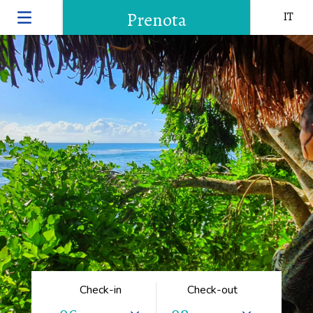
Prenota
IT
Check-in
Check-out