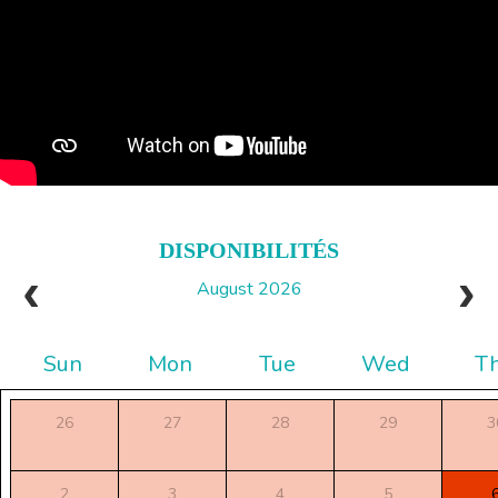
DISPONIBILITÉS
August 2026
Sun
Mon
Tue
Wed
T
26
27
28
29
3
2
3
4
5