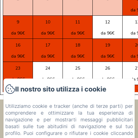
da 
9
10
11
12
1
da 96€
da 96€
da 96€
da 96€
da 
16
17
18
19
2
da 96€
da 96€
da 96€
da 96€
da 
23
24
25
26
2
da 96€
da 96€
da 96€
da 96€
da 
Il nostro sito utilizza i cookie
30
31
1
2
da 96€
da 96€
da 96€
da 96€
da 
Utilizziamo cookie e tracker (anche di terze parti) per
Ecolodge Le Ravoraha
comprendere e ottimizzare la tua esperienza di
navigazione e per mostrarti messaggi pubblicitari
basati sulle tue abitudini di navigazione e sul tuo
00 261 32 40 513 90
profilo. Puoi configurare o rifiutare i cookie cliccando