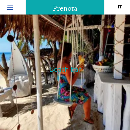
Prenota
IT
Beach bar