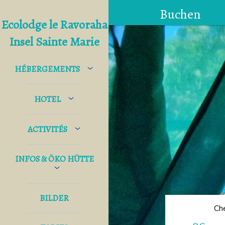
Buchen
Ecolodge le Ravoraha
Insel Sainte Marie
HÉBERGEMENTS
HOTEL
ACTIVITÉS
INFOS & ÖKO HÜTTE
BILDER
Ch