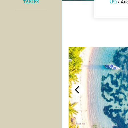
06
TARIFS
/ Au