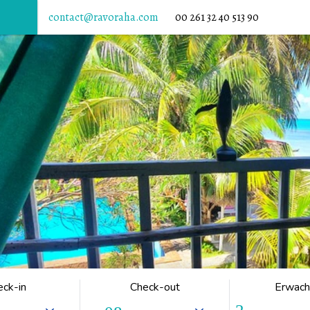
contact@ravoraha.com
00 261 32 40 513 90
eck-in
Check-out
Erwach