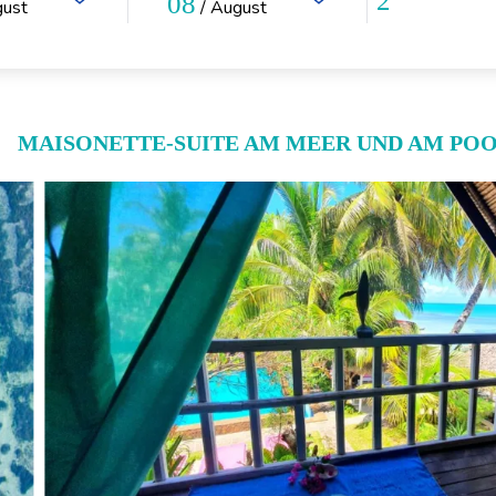
08
gust
/ August
MAISONETTE-SUITE AM MEER UND AM POOL