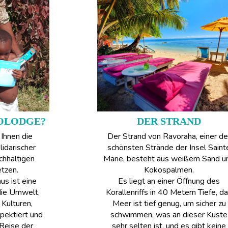
KOLODGE?
DER STRAND
Ihnen die
Der Strand von Ravoraha, einer de
lidarischer
schönsten Strände der Insel Saint
chhaltigen
Marie, besteht aus weißem Sand u
tzen.
Kokospalmen.
us ist eine
Es liegt an einer Öffnung des
die Umwelt,
Korallenriffs in 40 Metern Tiefe, d
Kulturen,
Meer ist tief genug, um sicher zu
pektiert und
schwimmen, was an dieser Küste
 Reise der
sehr selten ist, und es gibt keine