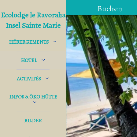
Buchen
Ecolodge le Ravoraha
Insel Sainte Marie
HÉBERGEMENTS
HOTEL
ACTIVITÉS
INFOS & ÖKO HÜTTE
BILDER