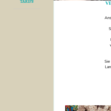
TARIFS
V
Ans
S
Sie
Lan