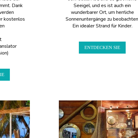
ommt. Dank
Seeigel, und es ist auch ein
 werden
wunderbarer Ort, um herrliche
r kostenlos
Sonnenuntergänge zu beobachten
en
Ein idealer Strand für Kinder.
t
nslator
ENTDECKEN SIE
ion)
IE