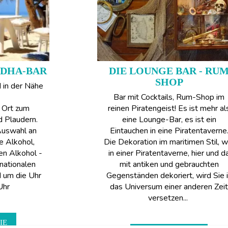
DDHA-BAR
DIE LOUNGE BAR - RU
SHOP
 in der Nähe
Bar mit Cocktails, Rum-Shop im
n Ort zum
reinen Piratengeist! Es ist mehr al
d Plaudern.
eine Lounge-Bar, es ist ein
Auswahl an
Eintauchen in eine Piratentaverne
e Alkohol,
Die Dekoration im maritimen Stil, w
len Alkohol -
in einer Piratentaverne, hier und d
rnationalen
mit antiken und gebrauchten
 um die Uhr
Gegenständen dekoriert, wird Sie 
Uhr
das Universum einer anderen Zeit
versetzen...
IE