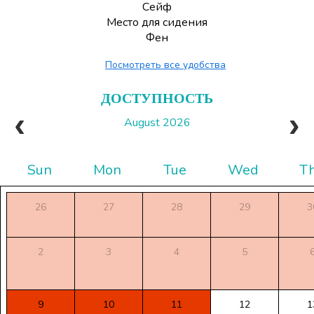
Сейф
Место для сидения
Фен
Посмотреть все удобства
ДОСТУПНОСТЬ
August 2026
Sun
Mon
Tue
Wed
T
26
27
28
29
3
2
3
4
5
9
10
11
12
1