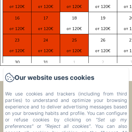
от 120€
от 120€
от 120€
от 120€
от 
16
17
18
19
2
от 120€
от 120€
от 120€
от 120€
от 
23
24
25
26
2
от 120€
от 120€
от 120€
от 120€
от 
30
31
1
2
от 120€
от 120€
от 120€
от 120€
от 
Our website uses cookies
Ecolodge Le Ravoraha
We use cookies and trackers (including from third
parties) to understand and optimize your browsing
experience and to deliver advertising messages based
00 261 32 40 513 90
on your browsing habits and profile. You can configure
or refuse cookies by clicking on
"Set up my
Бронировать
preferences"
or
"Reject all cookies"
. You can also
Размещение