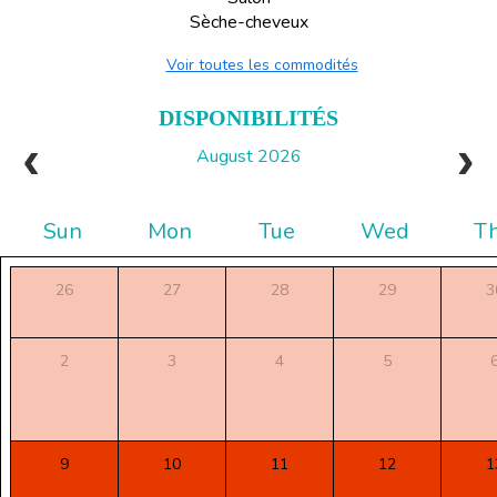
Sèche-cheveux
Voir toutes les commodités
DISPONIBILITÉS
August 2026
Sun
Mon
Tue
Wed
T
26
27
28
29
3
2
3
4
5
9
10
11
12
1