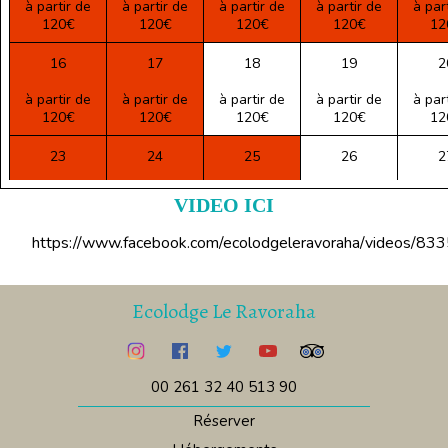
à partir de
à partir de
à partir de
à partir de
à par
120€
120€
120€
120€
12
16
17
18
19
2
à partir de
à partir de
à partir de
à partir de
à par
120€
120€
120€
120€
12
23
24
25
26
2
à partir de
à partir de
à partir de
à partir de
à par
VIDEO ICI
120€
120€
120€
120€
12
https://www.facebook.com/ecolodgeleravoraha/videos/
30
31
1
2
à partir de
à partir de
à partir de
à partir de
à par
120€
120€
120€
120€
12
Ecolodge Le Ravoraha
00 261 32 40 513 90
Réserver