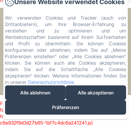
Unsere Website verwendet Cookies
Ecolodge Le Ravoraha
Wir verwenden Cookies und Tracker (auch von
Drittanbietern), um Ihre Browser-Erfahrung zu
verstehen und zu optimieren und um
Werbebotschaften basierend auf Ihrem Surfverhalten
00 261 32 40 513 90
und Profil zu übermitteln. Sie können Cookies
Buchen
konfigurieren oder ablehnen, indem Sie auf „Meine
Unterkunft
Präferenzen einstellen" oder „Alle Cookies ablehnen"
klicken. Sie können auch alle Cookies akzeptieren,
indem Sie auf die Schaltfläche „Alle Cookies
akzeptieren" klicken. Weitere Informationen finden Sie
in unserer
Datenschutzrichtlinie
.
EN
FR
IT
DE
ZH-CN
RU
PL
Powered mit Amenitiz
Alle ablehnen
Alle akzeptieren
Failed to load BookingEngine/index: Loading chunk 1322
Präferenzen
failed. (missing:
https://d1cmur5l0xva3h.cloudfront.net/packs/1322-
c6e932f9d3d27b65-1bf7c4dc6a241241.js)