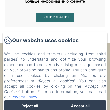
Больше информации о комнате
БРОНИРОВАНИЕ
Our website uses cookies
Ecolodge Le Ravoraha
We use cookies and trackers (including from third
parties) to understand and optimize your browsing
experience and to deliver advertising messages based
00 261 32 40 513 90
on your browsing habits and profile. You can configure
or refuse cookies by clicking on
"Set up my
Бронировать
preferences"
or
"Reject all cookies"
. You can also
Размещение
accept all cookies by clicking on the
"Accept All
Cookies"
button. For more information, you can read
our
Privacy Policy
.
Reject all
Accept all
EN
FR
IT
DE
ZH-CN
RU
PL