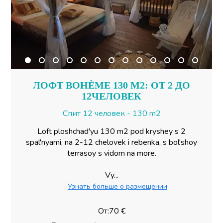
ЛОФТ BOHÈME 130 М2: ОТ 2 ДО
12ЧЕЛОВЕК
Спит 12 человек - 130 m2
Loft ploshchad'yu 130 m2 pod kryshey s 2 ​​
spal'nyami, na 2-12 chelovek i rebenka, s bol'shoy
terrasoy s vidom na more.
Vy...
Узнать больше о размещении
От:70 €