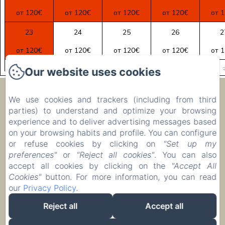
от 120€
от 120€
от 120€
от 120€
от 
23
24
25
26
2
от 120€
от 120€
от 120€
от 120€
от 
Our website uses cookies
30
31
1
2
от 120€
от 120€
от 120€
от 120€
от 
Ecolodge Le Ravoraha
We use cookies and trackers (including from third
parties) to understand and optimize your browsing
experience and to deliver advertising messages based
00 261 32 40 513 90
on your browsing habits and profile. You can configure
or refuse cookies by clicking on
"Set up my
Бронировать
preferences"
or
"Reject all cookies"
. You can also
Размещение
accept all cookies by clicking on the
"Accept All
Cookies"
button. For more information, you can read
our
Privacy Policy
.
Reject all
Accept all
EN
FR
IT
DE
ZH-CN
RU
PL
Разработано через Amenitiz