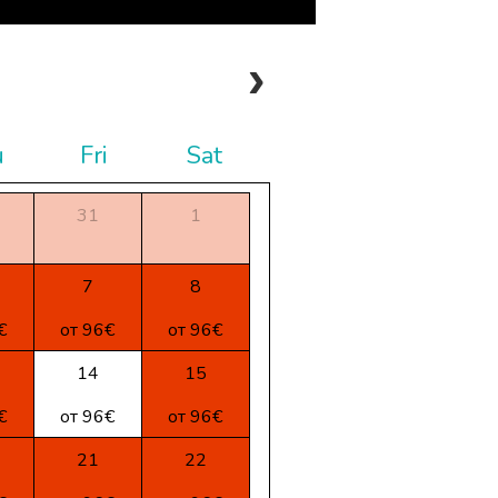
u
Fri
Sat
31
1
7
8
€
от 96€
от 96€
14
15
€
от 96€
от 96€
21
22