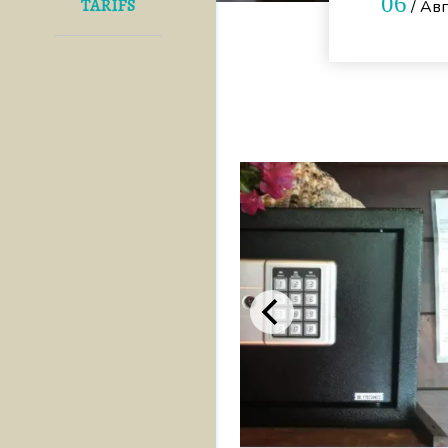
06
TARIFS
/ Ав