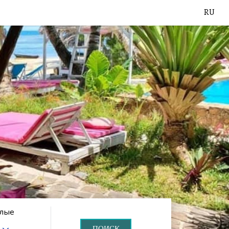
RU
слые
ПОИСК