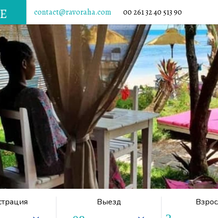
Е
contact@ravoraha.com
00 261 32 40 513 90
страция
Выезд
Взро