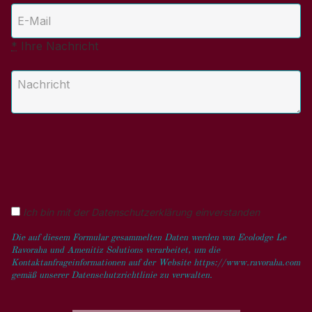
*
Ihre Nachricht
Ich bin mit der Datenschutzerklärung einverstanden
Die auf diesem Formular gesammelten Daten werden von Ecolodge Le
Ravoraha und Amenitiz Solutions verarbeitet, um die
Kontaktanfrageinformationen auf der Website https://www.ravoraha.com
gemäß unserer Datenschutzrichtlinie zu verwalten.