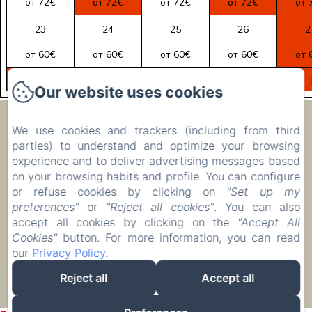
от 72€
от 72€
от 72€
от 72€
от 
23
24
25
26
2
от 60€
от 60€
от 60€
от 60€
от 
30
31
1
2
Our website uses cookies
от 60€
от 60€
от 72€
от 72€
от 
Ecolodge Le Ravoraha
We use cookies and trackers (including from third
parties) to understand and optimize your browsing
experience and to deliver advertising messages based
00 261 32 40 513 90
on your browsing habits and profile. You can configure
or refuse cookies by clicking on
"Set up my
Бронировать
preferences"
or
"Reject all cookies"
. You can also
Размещение
accept all cookies by clicking on the
"Accept All
Cookies"
button. For more information, you can read
our
Privacy Policy
.
Reject all
Accept all
EN
FR
IT
DE
ZH-CN
RU
PL
Разработано через Amenitiz