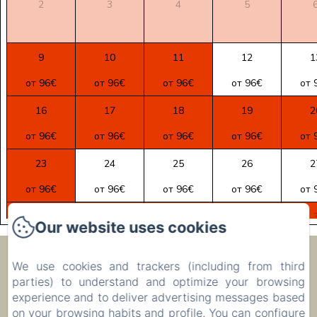
2
3
4
5
9
10
11
12
1
от 96€
от 96€
от 96€
от 96€
от 
16
17
18
19
2
от 96€
от 96€
от 96€
от 96€
от 
23
24
25
26
2
от 96€
от 96€
от 96€
от 96€
от 
30
31
1
2
Our website uses cookies
от 96€
от 96€
от 96€
от 96€
от 
Ecolodge Le Ravoraha
We use cookies and trackers (including from third
parties) to understand and optimize your browsing
experience and to deliver advertising messages based
00 261 32 40 513 90
on your browsing habits and profile. You can configure