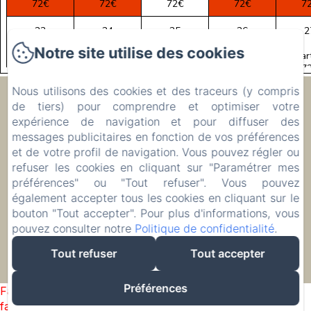
72€
72€
72€
72€
7
23
24
25
26
2
Notre site utilise des cookies
à partir de
à partir de
à partir de
à partir de
à par
72€
72€
72€
72€
7
Nous utilisons des cookies et des traceurs (y compris
Ecolodge Le Ravoraha
30
31
1
2
de tiers) pour comprendre et optimiser votre
à partir de
à partir de
à partir de
à partir de
à par
expérience de navigation et pour diffuser des
72€
72€
72€
72€
7
messages publicitaires en fonction de vos préférences
00 261 32 40 513 90
et de votre profil de navigation. Vous pouvez régler ou
refuser les cookies en cliquant sur "Paramétrer mes
Réserver
préférences" ou "Tout refuser". Vous pouvez
Hébergements
également accepter tous les cookies en cliquant sur le
bouton "Tout accepter". Pour plus d'informations, vous
pouvez consulter notre
Politique de confidentialité
.
Tout refuser
Tout accepter
EN
FR
IT
DE
ZH-CN
RU
PL
Créé par Amenitiz
Préférences
Failed to load BookingEngine/index: Loading chunk 2698
failed. (missing: