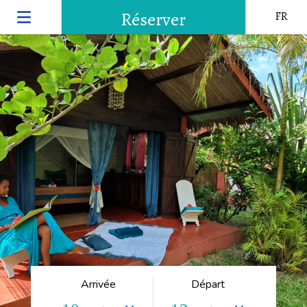
Réserver
FR
Arrivée
Départ