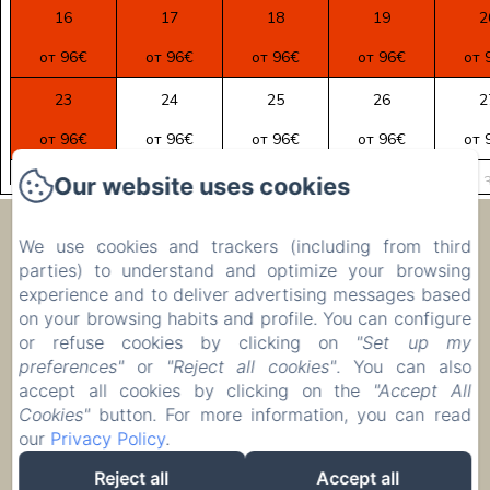
16
17
18
19
2
от 96€
от 96€
от 96€
от 96€
от 
23
24
25
26
2
от 96€
от 96€
от 96€
от 96€
от 
Our website uses cookies
30
31
1
2
от 96€
от 96€
от 96€
от 96€
от 
Ecolodge Le Ravoraha
We use cookies and trackers (including from third
parties) to understand and optimize your browsing
experience and to deliver advertising messages based
00 261 32 40 513 90
on your browsing habits and profile. You can configure
or refuse cookies by clicking on
"Set up my
Бронировать
preferences"
or
"Reject all cookies"
. You can also
Размещение
accept all cookies by clicking on the
"Accept All
Cookies"
button. For more information, you can read
our
Privacy Policy
.
Reject all
Accept all
EN
FR
IT
DE
ZH-CN
RU
PL