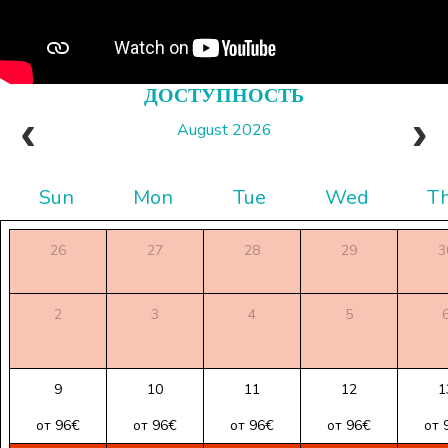
ДОСТУПНОСТЬ
August 2026
Sun
Mon
Tue
Wed
T
26
27
28
29
3
2
3
4
5
9
10
11
12
1
от 96€
от 96€
от 96€
от 96€
от 