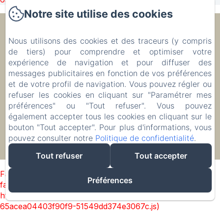
Notre site utilise des cookies
Ecolodge Le Ravoraha
Nous utilisons des cookies et des traceurs (y compris
de tiers) pour comprendre et optimiser votre
expérience de navigation et pour diffuser des
00 261 32 40 513 90
messages publicitaires en fonction de vos préférences
Réserver
et de votre profil de navigation. Vous pouvez régler ou
Hébergements
refuser les cookies en cliquant sur "Paramétrer mes
préférences" ou "Tout refuser". Vous pouvez
également accepter tous les cookies en cliquant sur le
bouton "Tout accepter". Pour plus d'informations, vous
pouvez consulter notre
Politique de confidentialité
.
EN
FR
IT
DE
ZH-CN
RU
PL
Créé par Amenitiz
Tout refuser
Tout accepter
Failed to load BookingEngine/index: Loading chunk 93
Préférences
failed. (missing:
https://d1cmur5l0xva3h.cloudfront.net/packs/93-
65acea04403f90f9-51549dd374e3067c.js)