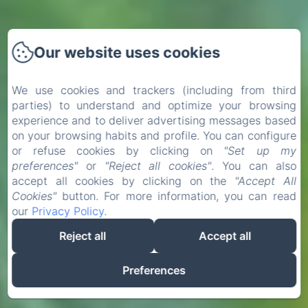
Our website uses cookies
We use cookies and trackers (including from third
parties) to understand and optimize your browsing
experience and to deliver advertising messages based
on your browsing habits and profile. You can configure
or refuse cookies by clicking on
"Set up my
preferences"
or
"Reject all cookies"
. You can also
accept all cookies by clicking on the
"Accept All
Cookies"
button. For more information, you can read
our
Privacy Policy
.
Reject all
Accept all
Preferences